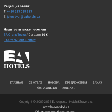
Рецепция отеля:
T:
+420 233 028 333
E:
jelenidvur@eahotels.cz
Наши гости также посетили
ЕА Отель Тоска
/ Сегодня
60
€
ЕА Отель Роял Эсприт
ГЛАВНАЯ
ОБ ОТЕЛЕ
НОМЕРА
ПРЕДЛОЖЕНИЯ
ЗАКАЗ
ФОТОГАЛЕРЕЯ
КОНТАКТ
Copyright © 2007-2026 EuroAgentur Hotels&Travel a.s.
www.bezvapobyt.cz
Общие условия бронирования