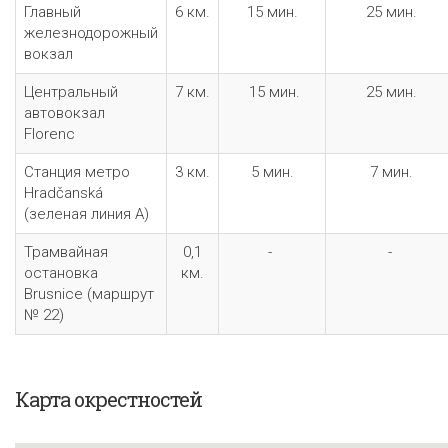
Главный
6 км.
15 мин.
25 мин.
железнодорожный
вокзал
Центральный
7 км.
15 мин.
25 мин.
автовокзал
Florenc
Станция метро
3 км.
5 мин.
7 мин.
Hradčanská
(зеленая линия A)
Трамвайная
0,1
-
-
остановка
км.
Brusnice (маршрут
№ 22)
Карта окрестностей