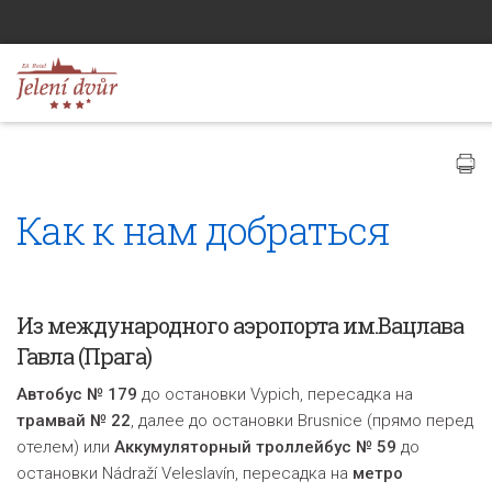
Как к нам добраться
Из международного аэропорта им.Вацлава
Гавла (Прага)
Автобус № 179
до остановки Vypich, пересадка на
трамвай № 22
, далее до остановки Brusnice (прямо перед
отелем) или
Аккумуляторный троллейбус № 5
9
до
остановки
Nádraží Veleslavín
, пересадка на
метро