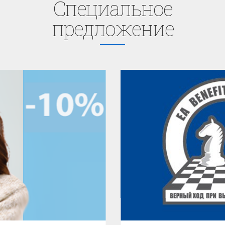
Cпециaльное
предложение