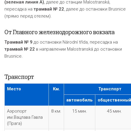
(зеленая линия A)
, далее до станции Malostranská,
пересадка на
трамвай № 22
, далее до остановки Brusnice
(прямо перед отелем).
От Главного железнодорожного вокзала
Tрамвай № 9
до остановки Národní třída, пересадка на
трамвай № 22
в направлении Malostranská до остановки
Brusnice.
Транспорт
Место
Kм.
Транспорт
автомобиль
общественны
Аэропорт
8 км.
15 мин.
45 мин.
им.Вацлава Гавла
(Прага)