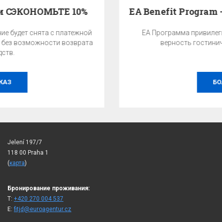
EA Benefit Program - Программа привилегий
EA Программа привилегий – это награда за Вашу
верность гостиничной сети EA Hotels.
БОЛЕЕ
Jelení 197/7
118 00 Praha 1
(
карта
)
Бронирование проживания:
T:
+420 270 004 537
E:
fitjd@euroagentur.cz