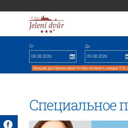
От
До
Лучшая доступная цена! Чтобы получить скидку 11%,
Cпециaльное 