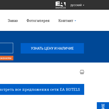
pусский
Заказ
Фотогалерея
Контакт
ожениям.
отреть все предложения сети EA HOTELS