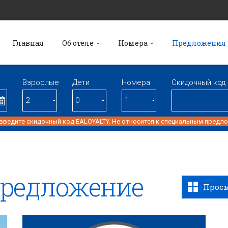
Главная
Об отеле
Номера
Предложения
Взрослые
Дети
Номерa
Скидочный код
 введите скидочный код EALOYALTY. Не относится к специальным предл
предложение
Просм