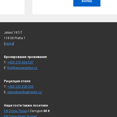
БОЛЕЕ
Jelení 197/7
118 00 Praha 1
(
карта
)
Бронирование проживания:
T:
+420 270 004 537
E:
fitjd@euroagentur.cz
Рецепция отеля:
T:
+420 233 028 333
E:
jelenidvur@eahotels.cz
Наши гости также посетили
ЕА Отель Тоска
/ Сегодня
60
€
ЕА Отель Роял Эсприт