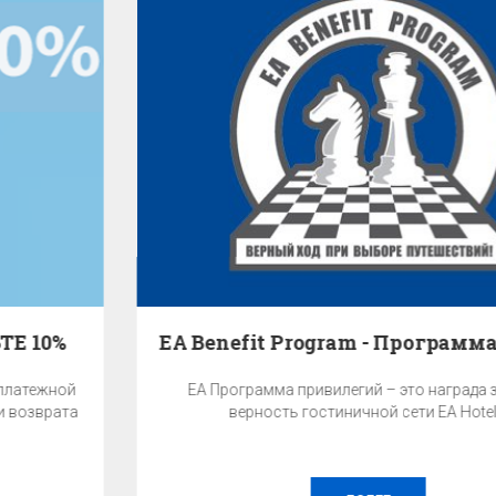
EA Benefit Program - Программа привилегий
EA Программа привилегий – это награда за Вашу
верность гостиничной сети EA Hotels.