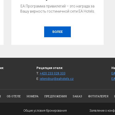
EA Программа привилегий – это награда за
Вашу верность гостиничной сети EA Hotels.
БОЛЕЕ
ия:
Рецепция отеля:
На
T:
+420 233 028 333
ЕА
E:
jelenidvur@eahotels.cz
ЕА
Я
ОБ ОТЕЛЕ
НОМЕРА
ПРЕДЛОЖЕНИЯ
ЗАКАЗ
ФОТОГАЛЕРЕЯ
Общие условия бронирования
Заявление о кон