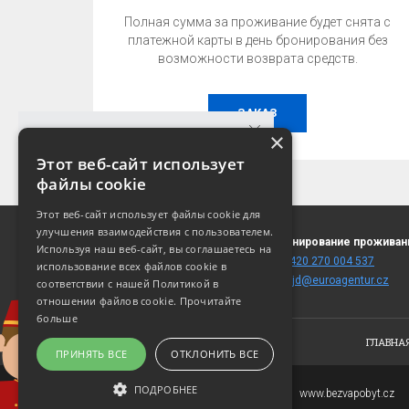
Полная сумма за проживание будет снята с
платежной карты в день бронирования без
возможности возврата средств.
ЗАКАЗ
×
Этот веб-сайт использует
файлы cookie
ГАРАНТИЯ ЛУЧШЕЙ ЦЕНЫ!
Этот веб-сайт использует файлы cookie для
Лучшую цену можно получить только при
улучшения взаимодействия с пользователем.
Jelení 197/7
Бронирование проживан
бронировании на этом сайте!
Используя наш веб-сайт, вы соглашаетесь на
118 00 Praha 1
T:
+420 270 004 537
использование всех файлов cookie в
(
карта
)
E:
fitjd@euroagentur.cz
соответствии с нашей Политикой в ​​
УЗНАТЬ ЦЕНУ И НАЛИЧИЕ
отношении файлов cookie.
Прочитайте
больше
ГЛАВНА
ПРИНЯТЬ ВСЕ
ОТКЛОНИТЬ ВСЕ
ПОДРОБНЕЕ
Copyright © 2007-2026
www.bezvapobyt.cz