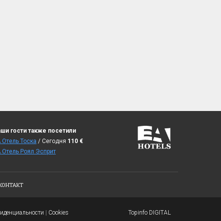
ши гости также посетили
 Отель Тоска
/ Сегодня
110
€
 Отель Роял Эсприт
КОНТАКТ
фиденциальности
|
Cookies
Topinfo DIGITAL