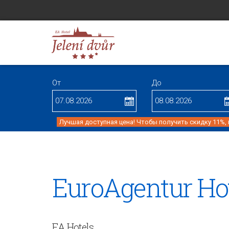
От
До
Лучшая доступная цена! Чтобы получить скидку 11%,
EuroAgentur Ho
EA Hotels