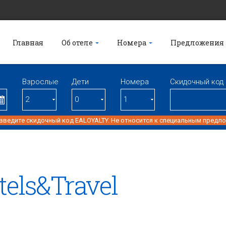
Главная
Об отеле
Номера
Предложения
Взрослые
Дети
Номерa
Скидочный код
 введите скидочный код EALOYALTY. Не относится к специальным предл
tels&Travel