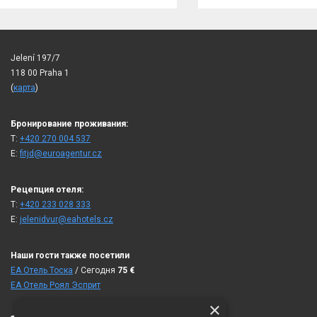
Jelení 197/7
118 00 Praha 1
(
карта
)
Бронирование проживания:
T:
+420 270 004 537
E:
fitjd@euroagentur.cz
Рецепция отеля:
T:
+420 233 028 333
E:
jelenidvur@eahotels.cz
Наши гости также посетили
ЕА Отель Тоска
/ Сегодня
75
€
ЕА Отель Роял Эсприт
×