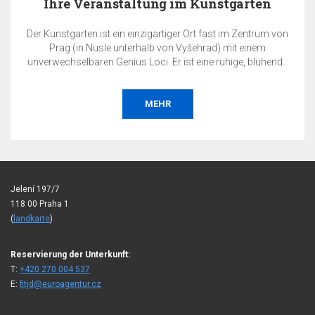
Ihre Veranstaltung im Kunstgarten
Der Kunstgarten ist ein einzigartiger Ort fast im Zentrum von
Prag (in Nusle unterhalb von Vyšehrad) mit einem
unverwechselbaren Genius Loci. Er ist eine ruhige, blühende
Oase inmitten der Metropole. Genau hier können Sie Ihre
private oder geschäftliche Veranstaltung ausrichten – sei es
eine Hochzeit, eine Gartenparty, eine Konferenz, eine
MEHR
Präsentation, ein Konzert, ein gesellschaftlicher Abend, eine
Verkostung, eine Ausstellung oder Ähnliches.
Jelení 197/7
118 00 Praha 1
(
landkarte
)
Reservierung der Unterkunft:
T:
+420 270 004 537
E:
fitjd@euroagentur.cz