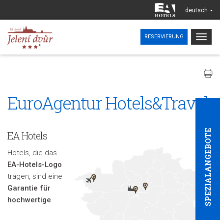
deutsch
Togg
RESERVIERUNG
navig
EuroAgentur Hotels&Travel
SPEZIALANGEBOTE
EA Hotels
Hotels, die das
EA-Hotels-Logo
tragen, sind eine
Garantie für
hochwertige