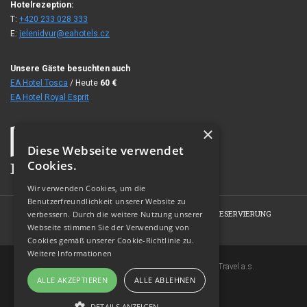
Hotelrezeption:
T:
+420 233 028 333
E:
jelenidvur@eahotels.cz
Unsere Gäste besuchten auch
EA Hotel Tosca
/ Heute
60
€
EA Hotel Royal Esprit
×
Diese Webseite verwendet
Cookies.
Wir verwenden Cookies, um die
Benutzerfreundlichkeit unserer Website zu
HOME
HOTEL
ZIMMER
ANGEBOTE
RESERVIERUNG
verbessern. Durch die weitere Nutzung unserer
Webseite stimmen Sie der Verwendung von
FOTOGALERIE
KONTAKT
Cookies gemäß unserer Cookie-Richtlinie zu.
Weitere Informationen
Copyright © 2007-2026 EuroAgentur Hotels&Travel a.s.
ALLE AKZEPTIEREN
ALLE ABLEHNEN
www.bezvapobyt.cz
Allgemeine Buchungsbedingungen
DETAILS ANZEIGEN