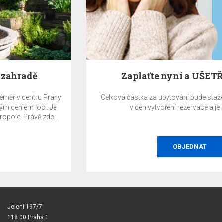
Zaplaťte nyní a UŠETŘETE 10%
Celková částka za ubytování bude stažena z platební karty
v den vytvoření rezervace a je nevratná.
OBJEDNAT
Jelení 197/7
118 00 Praha 1