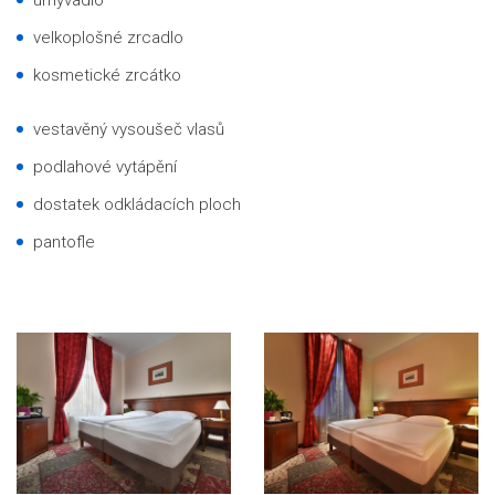
umyvadlo
velkoplošné zrcadlo
kosmetické zrcátko
vestavěný vysoušeč vlasů
podlahové vytápění
dostatek odkládacích ploch
pantofle