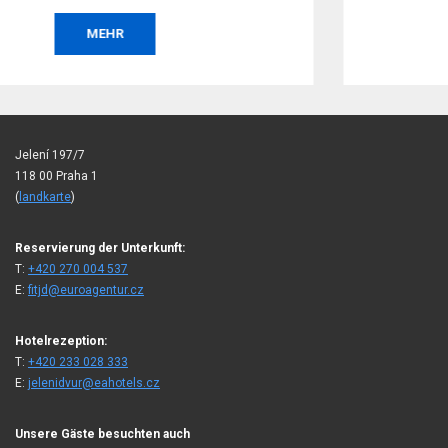
s
BESTELLEN
Jelení 197/7
118 00 Praha 1
(
landkarte
)
Reservierung der Unterkunft:
T:
+420 270 004 537
E:
fitjd@euroagentur.cz
Hotelrezeption:
T:
+420 233 028 333
E:
jelenidvur@eahotels.cz
Unsere Gäste besuchten auch