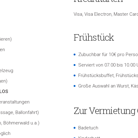
Visa, Visa Electron, Master Ca
Frühstück
ieren)
nen
Zubuchbar für 10€ pro Perso
Serviert von 07.00 bis 10.00
elzeug
Frühstücksbuffet, Frühstück
gen)
Große Auswahl an Wurst, Käs
LOS
eranstaltungen
Zur Vermietun
sage, Ballonfahrt)
o, Böhmerwald u.a.)
Badetuch
glich