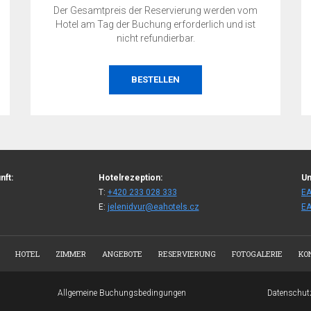
Der Gesamtpreis der Reservierung werden vom
Hotel am Tag der Buchung erforderlich und ist
nicht refundierbar.
BESTELLEN
nft:
Hotelrezeption:
Un
T:
+420 233 028 333
EA
E:
jelenidvur@eahotels.cz
EA
HOTEL
ZIMMER
ANGEBOTE
RESERVIERUNG
FOTOGALERIE
KO
Allgemeine Buchungsbedingungen
Datenschut