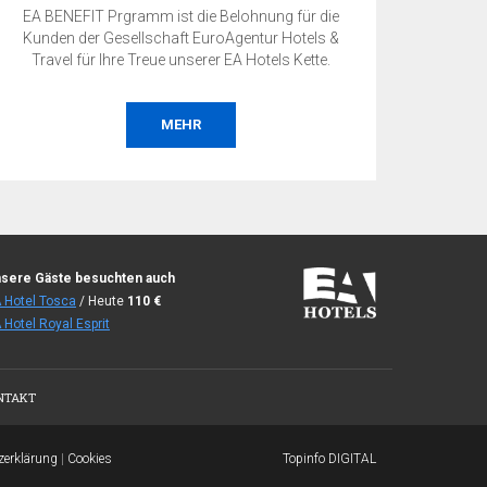
EA BENEFIT Prgramm ist die Belohnung für die
Kunden der Gesellschaft EuroAgentur Hotels &
Travel für Ihre Treue unserer EA Hotels Kette.
MEHR
sere Gäste besuchten auch
 Hotel Tosca
/ Heute
110
€
 Hotel Royal Esprit
NTAKT
zerklärung
|
Cookies
Topinfo DIGITAL