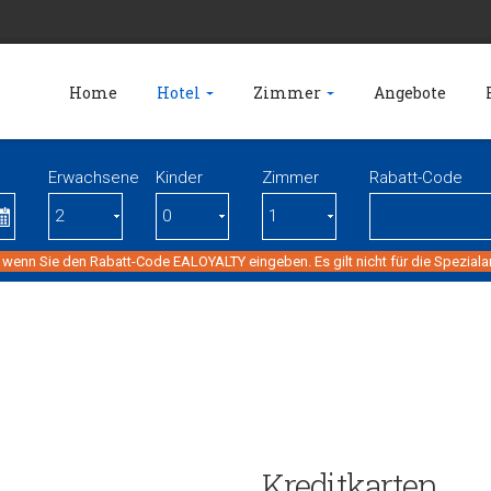
Home
Hotel
Zimmer
Angebote
Erwachsene
Kinder
Zimmer
Rabatt-Code
 wenn Sie den Rabatt-Code EALOYALTY eingeben. Es gilt nicht für die Spezial
Kreditkarten