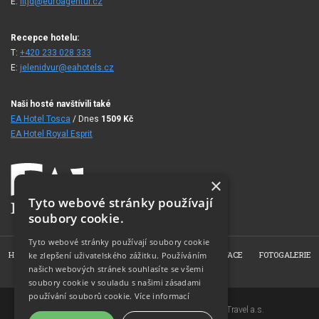
E:
fitjd@euroagentur.cz
Recepce hotelu:
T:
+420 233 028 333
E:
jelenidvur@eahotels.cz
Naši hosté navštívili také
EA Hotel Tosca
/ Dnes
1509
Kč
EA Hotel Royal Esprit
×
Tyto webové stránky používají
soubory cookie.
Tyto webové stránky používají soubory cookie
HOME
O HOTELU
POKOJE
NABÍDKY
REZERVACE
FOTOGALERIE
ke zlepšení uživatelského zážitku. Používáním
našich webových stránek souhlasíte se všemi
KONTAKT
soubory cookie v souladu s našimi zásadami
používání souborů cookie.
Více informací
Copyright © 2007-2026 EuroAgentur Hotels&Travel a.s.