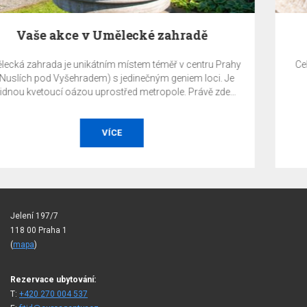
Zaplaťte nyní a UŠETŘETE 10%
Prahy
Celková částka za ubytování bude stažena z platební k
 Je
v den vytvoření rezervace a je nevratná.
de
ž je
rt,
OBJEDNAT
Jelení 197/7
118 00 Praha 1
(
mapa
)
Rezervace ubytování:
T:
+420 270 004 537