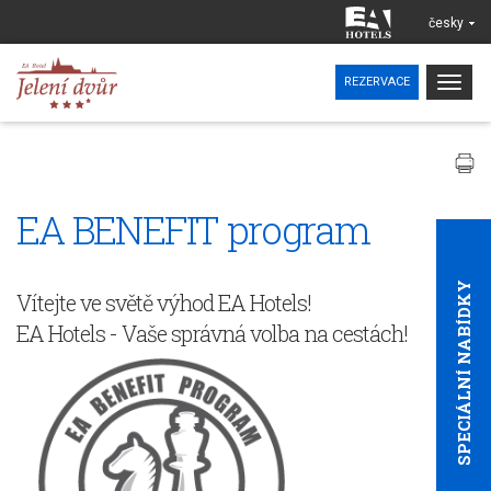
česky
Togg
REZERVACE
navig
EA BENEFIT program
SPECIÁLNÍ NABÍDKY
Vítejte ve světě výhod EA Hotels!
EA Hotels - Vaše správná volba na cestách!