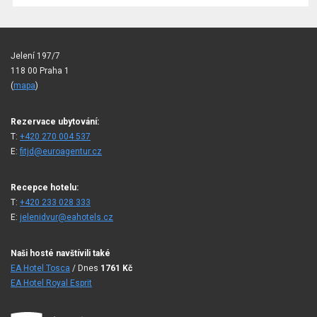
Jelení 197/7
118 00 Praha 1
(
mapa
)
Rezervace ubytování:
T:
+420 270 004 537
E:
fitjd@euroagentur.cz
Recepce hotelu:
T:
+420 233 028 333
E:
jelenidvur@eahotels.cz
Naši hosté navštívili také
EA Hotel Tosca
/ Dnes
1761
Kč
EA Hotel Royal Esprit