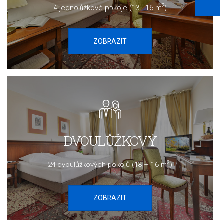
2
4 jednolůžkové pokoje (13 - 16 m
)
ZOBRAZIT
DVOULŮŽKOVÝ
2
24 dvoulůžkových pokojů (13 – 16 m
)
ZOBRAZIT