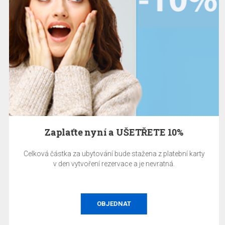
Zaplaťte nyní a UŠETŘETE 10%
Celková částka za ubytování bude stažena z platební karty
v den vytvoření rezervace a je nevratná.
OBJEDNAT